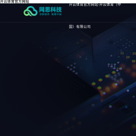
开云体育官方网站
开云体育官方网站-开云体育（中
国）有限公司