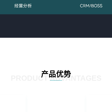
产品优势
PRODUCT ADVANTAGES