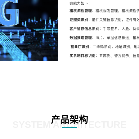
案能力如下：
稽核流程管理：
稽核规则管理，稽核流程
证照类识别：
证件关键信息识别，证件有
客户留存信息识别：
手写签名、人脸、协
数据推送管理：
照片、单据信息推送，稽
营业厅识别：
二维码识别，地址识别，地
实名制目标识别：
五部委、警方提示，信
产品架构
SYSTEM ARCHITECTURE