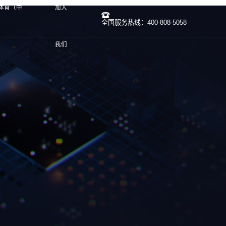
体育（中
加入
全国服务热线：400-808-5058
我们