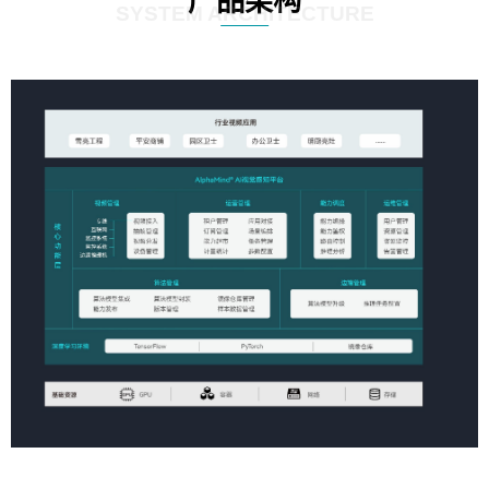
产品架构
SYSTEM ARCHITECTURE