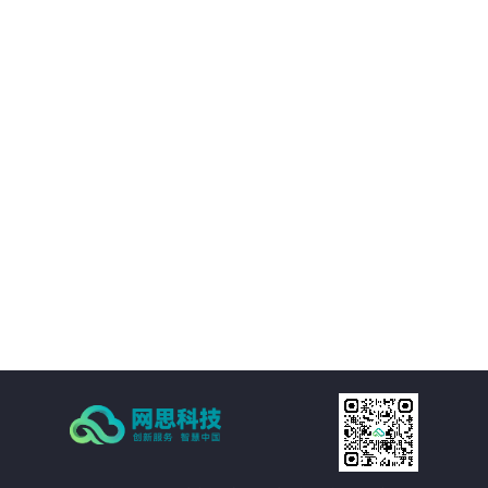
01
平台提供的精准视觉感知能力，帮助客户优化决策过程，提升业务质量。
02
通过自动化和智能化手段，帮助客户降低运营成本，提升经济效益。
03
支持多种应用场景，灵活适应需求，提供定制化方案。
04
注重数据安全和隐私保护，为客户提供稳定可靠的服务。