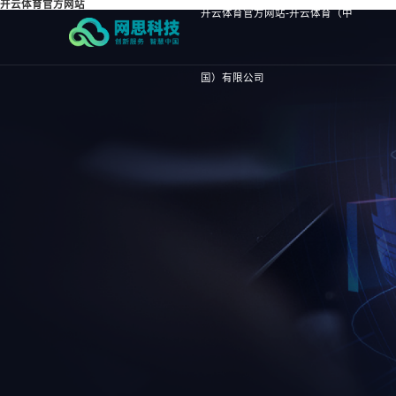
开云体育官方网站
开云体育官方网站-开云体育（中
国）有限公司