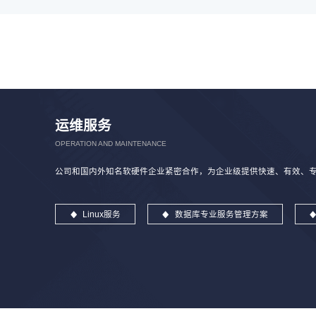
运维服务
OPERATION AND MAINTENANCE
公司和国内外知名软硬件企业紧密合作，为企业级提供快速、有效、专业
Linux服务
数据库专业服务管理方案