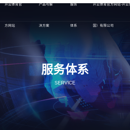
开云体育官
产品与解
服务
开云体育官方网站-开云
方网站
决方案
体系
国）有限公司
服务体系
SERVICE