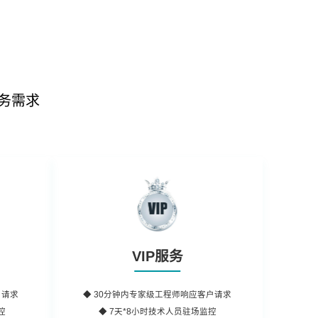
务需求
VIP服务
户请求
◆
30分钟内
专家级工程师响应客户请求
控
◆ 7天*8小时
技术人员
驻场监控