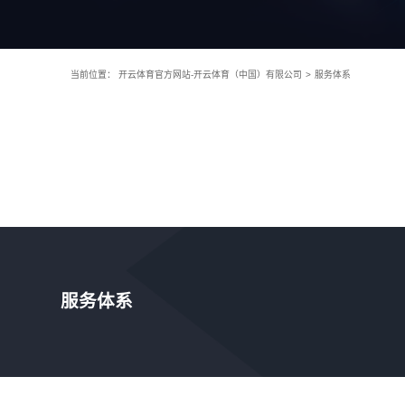
当前位置：
开云体育官方网站-开云体育（中国）有限公司
>
服务体系
服务体系