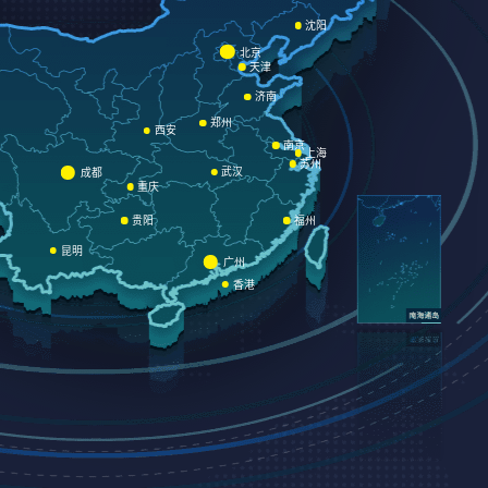
沈阳
北京
天津
济南
郑州
西安
南京
上海
苏州
武汉
成都
重庆
贵阳
福州
昆明
广州
香港