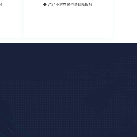
务
◆ 7*24小时在线咨询保障服务